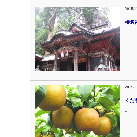
2015/1
榛名
…
2015/1
くだ
…