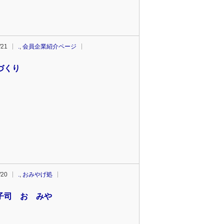
/21
.
,
会員企業紹介ページ
づくり
/20
.
,
おみやげ処
子司 おゝみや