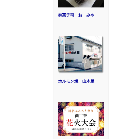
御菓子司 おゝみや
…
ホルモン焼 山木屋
…